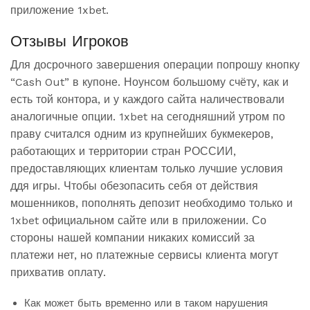
приложение 1xbet.
Отзывы Игроков
Для досрочного завершения операции попрошу кнопку
“Cash Out” в купоне. Ноунсом большому счёту, как и
есть той контора, и у каждого сайта наличествовали
аналогичные опции. 1xbet на сегодняшний утром по
праву считался одним из крупнейших букмекеров,
работающих и территории стран РОССИИ,
предоставляющих клиентам только лучшие условия
ддя игры. Чтобы обезопасить себя от действия
мошенников, пополнять депозит необходимо только и
1xbet официальном сайте или в приложении. Со
стороны нашей компании никаких комиссий за
платежи нет, но платежные сервисы клиента могут
прихватив оплату.
Как может быть временно или в таком нарушения