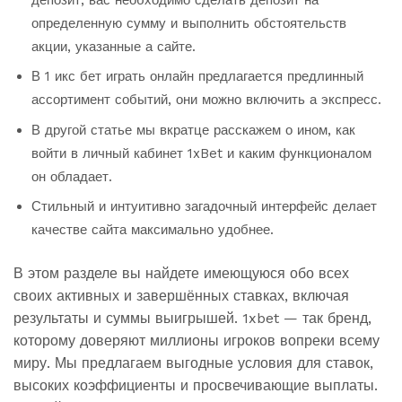
депозит, вас необходимо сделать депозит на
определенную сумму и выполнить обстоятельств
акции, указанные а сайте.
В 1 икс бет играть онлайн предлагается предлинный
ассортимент событий, они можно включить а экспресс.
В другой статье мы вкратце расскажем о ином, как
войти в личный кабинет 1xBet и каким функционалом
он обладает.
Стильный и интуитивно загадочный интерфейс делает
качестве сайта максимально удобнее.
В этом разделе вы найдете имеющуюся обо всех
своих активных и завершённых ставках, включая
результаты и суммы выигрышей. 1xbet — так бренд,
которому доверяют миллионы игроков вопреки всему
миру. Мы предлагаем выгодные условия для ставок,
высоких коэффициенты и просвечивающие выплаты.