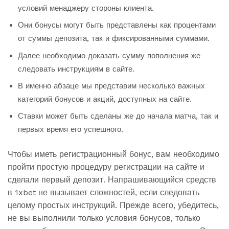
условий менаджеру стороны клиента.
Они бонусы могут быть представлены как процентами
от суммы депозита, так и фиксированными суммами.
Далее необходимо доказать сумму пополнения же
следовать инструкциям в сайте.
В именно абзаце мы представим несколько важных
категорий бонусов и акций, доступных на сайте.
Ставки может быть сделаны же до начала матча, так и
первых время его успешного.
Чтобы иметь регистрационный бонус, вам необходимо
пройти простую процедуру регистрации на сайте и
сделали первый депозит. Напрашивающийся средств
в 1xbet не вызывает сложностей, если следовать
целому простых инструкций. Прежде всего, убедитесь,
не вы выполнили только условия бонусов, только