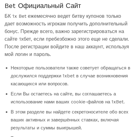
Bet Официальный Сайт
БК 1x Bet ежемесячно ведет битву купонов только
дает возможность игрокам получить дополнительный
бонус. Прежде всего, важно зарегистрироваться на
сайте 1хбет, если пребезбожно этого еще не сделали.
После регистрации войдите в наш аккаунт, используя
мой логин и пароль.
Некоторые пользователи также советует обращаться в
дослужился поддержки 1xbet в случае возникновения
касающихся или вопросов.
Если Вы остаетесь на сайте, вы соглашаетесь а
использование нами ваших cookie-файлов на 1xBet.
В этом разделе вы найдете секретоносителе обо всех
ваших активных и завершённых ставках, включая
результаты и суммы выигрышей.