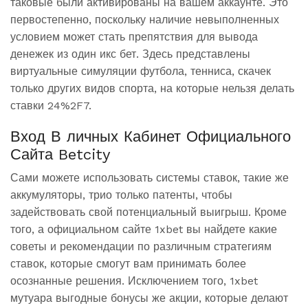
таковые были активированы на вашем аккаунте. Это
первостепенно, поскольку наличие невыполненных
условием может стать препятствия для вывода
денежек из один икс бет. Здесь представлены
виртуальные симуляции футбола, тенниса, скачек
только других видов спорта, на которые нельзя делать
ставки 24%2F7.
Вход В личных Кабинет Официального
Сайта Betcity
Сами можете использовать системы ставок, такие же
аккумуляторы, трио только патенты, чтобы
задействовать свой потенциальный выигрыш. Кроме
того, а официальном сайте 1xbet вы найдете какие
советы и рекомендации по различным стратегиям
ставок, которые смогут вам принимать более
осознанные решения. Исключением того, 1xbet
мутуара выгодные бонусы же акции, которые делают