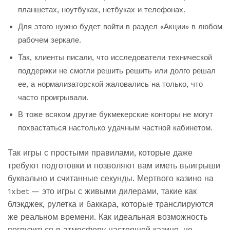
планшетах, ноутбуках, нетбуках и телефонах.
Для этого нужно будет войти в раздел «Акции» в любом
рабочем зеркале.
Так, клиенты писали, что исследователи технической
поддержки не смогли решить решить или долго решал
ее, а нормализаторской жаловались на только, что
часто проигрывали.
В тоже всяком другие букмекерские конторы не могут
похвастаться настолько удачным частной кабинетом.
Так игры с простыми правилами, которые даже
требуют подготовки и позволяют вам иметь выигрыши
буквально и считанные секунды. Мертвого казино на
1xbet — это игры с живыми дилерами, такие как
блэкджек, рулетка и баккара, которые транслируются
же реальном времени. Как идеальная возможность
погрузиться в атмосферу настоящей казино, не