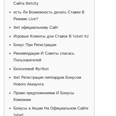
Сайта Betcity
есть Ли Возможность делать Ставки В
Режиме Live?
Bet официальному Сайт
Игровые Клиенты дли Ставок В 1xbet Kz
Бонус При Регистрации
Рекомендации И Советы спасась
Пользователей
Безголевой Футбол
Bet Регистрация пиппардом Бонусом
Нового Аккаунта
Промо предложениями И Бонусы
Компании
Бонусы а Акции На Официальном Сайте
1xbet