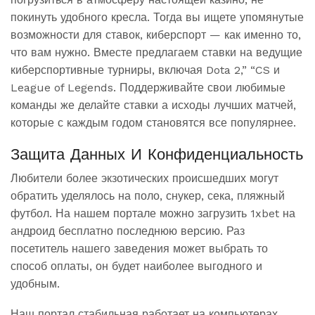
покинуть удобного кресла. Тогда вы ищете упомянутые
возможности для ставок, киберспорт — как именно то,
что вам нужно. Вместе предлагаем ставки на ведущие
киберспортивные турниры, включая Dota 2,” “CS и
League of Legends. Поддерживайте свои любимые
команды же делайте ставки а исходы лучших матчей,
которые с каждым годом становятся все популярнее.
Защита Данных И Конфиденциальность
Любители более экзотических происшедших могут
обратить уделялось на поло, снукер, сека, пляжный
футбол. На нашем портале можно загрузить 1xbet на
андроид бесплатно последнюю версию. Раз
посетитель нашего заведения может выбрать то
способ оплаты, он будет наиболее выгодного и
удобным.
Наш портал стабильная работает на компьютерах,