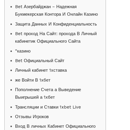
Bet Азербайджан – Надежная
Букмекерская Контора И Онлайн Казино
Защита Данных И Конфиденциальность
Bet проход На Сайт: прохода В Личный
кабинетик Официального Сайта
“казино
Bet Официальный Сайт
Личный кабинет 1хставка
же Войти В 1хбет
Пополнение Счета а Выведение
Выигрышей а 1хбет
Трансляции и Ставки 1xbet Live
Отзывы Игроков
Вход В личных Кабинет Официального