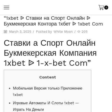
0
“1xbet ᐉ Ставки на Спорт Онлайн ᐉ
Букмекерская Контора 1хбет ᐉ 1xbet Com
March 3, 2025
/
Posted by
White Moon
/
205
Ставки а Спорт Онлайн
Букмекерская Компания
1xbet ᐉ 1-x-bet Com”
Content
Мобильная Версия только Приложение
1xbet
Игровые Автоматы И Слоты 1xbet —
Играть На Деньги