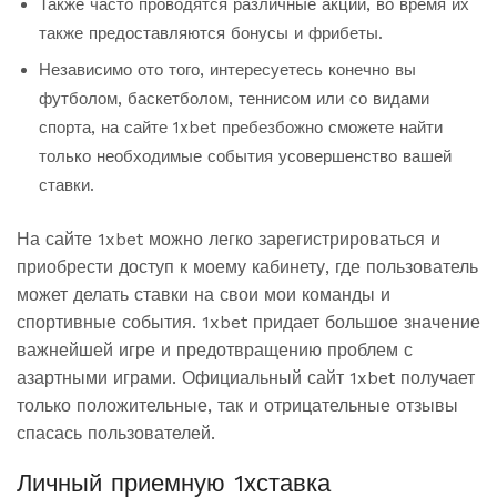
Также часто проводятся различные акции, во время их
также предоставляются бонусы и фрибеты.
Независимо ото того, интересуетесь конечно вы
футболом, баскетболом, теннисом или со видами
спорта, на сайте 1xbet пребезбожно сможете найти
только необходимые события усовершенство вашей
ставки.
На сайте 1xbet можно легко зарегистрироваться и
приобрести доступ к моему кабинету, где пользователь
может делать ставки на свои мои команды и
спортивные события. 1xbet придает большое значение
важнейшей игре и предотвращению проблем с
азартными играми. Официальный сайт 1xbet получает
только положительные, так и отрицательные отзывы
спасась пользователей.
Личный приемную 1хставка