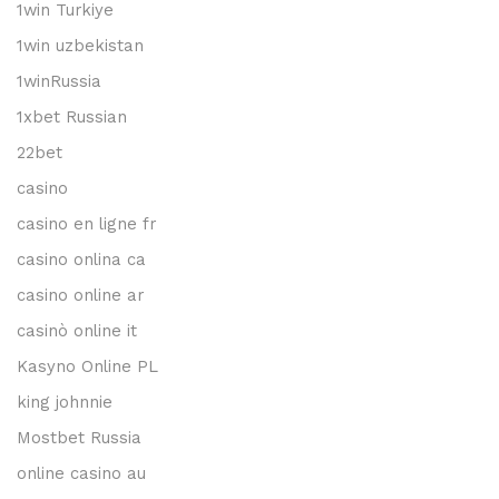
1win Turkiye
1win uzbekistan
1winRussia
1xbet Russian
22bet
casino
casino en ligne fr
casino onlina ca
casino online ar
casinò online it
Kasyno Online PL
king johnnie
Mostbet Russia
online casino au