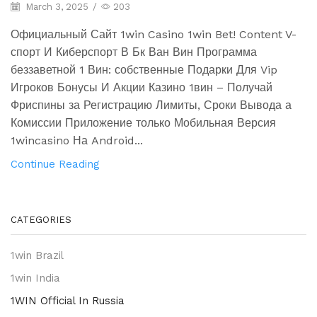
March 3, 2025
/
203
Официальный Сайт 1win Casino 1win Bet! Content V-
спорт И Киберспорт В Бк Ван Вин Программа
беззаветной 1 Вин: собственные Подарки Для Vip
Игроков Бонусы И Акции Казино 1вин – Получай
Фриспины за Регистрацию Лимиты, Сроки Вывода а
Комиссии Приложение только Мобильная Версия
1wincasino На Android...
Continue Reading
CATEGORIES
1win Brazil
1win India
1WIN Official In Russia