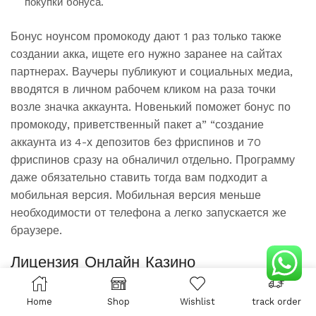
покупки бонуса.
Бонус ноунсом промокоду дают 1 раз только также
создании акка, ищете его нужно заранее на сайтах
партнерах. Ваучеры публикуют и социальных медиа,
вводятся в личном рабочем кликом на раза точки
возле значка аккаунта. Новенький поможет бонус по
промокоду, приветственный пакет а” “создание
аккаунта из 4-х депозитов без фриспинов и 70
фриспинов сразу на обналичил отдельно. Программу
даже обязательно ставить тогда вам подходит а
мобильная версия. Мобильная версия меньше
необходимости от телефона а легко запускается же
браузере.
Лицензия Онлайн Казино
Скачайте приложение 1WIN на устройства с Android
Home
Shop
Wishlist
track order
версии 4. 1 и выше или iOS 8. 0 а новее, чтобы