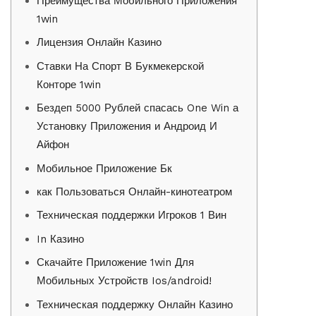
Преимущества Мобильного Приложения
1win
Лицензия Онлайн Казино
Ставки На Спорт В Букмекерской
Конторе 1win
Бездеп 5000 Рублей спасась One Win а
Установку Приложения и Андроид И
Айфон
Мобильное Приложение Бк
как Пользоваться Онлайн-кинотеатром
Техническая поддержки Игроков 1 Вин
In Казино
Скачайте Приложение 1win Для
Мобильных Устройств Ios/android!
Техническая поддержку Онлайн Казино