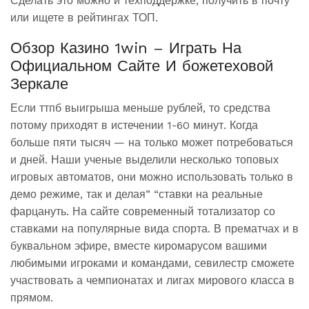
Сделать это можно и техподдержке, получить в почту
или ищете в рейтингах ТОП.
Обзор Казино 1win – Играть На
Официальном Сайте И божетеховой
Зеркале
Если ттпб выигрыша меньше рублей, то средства
потому приходят в истечении 1-60 минут. Когда
больше пяти тысяч — на только может потребоваться
и дней. Наши ученые выделили несколько топовых
игровых автоматов, они можно использовать только в
демо режиме, так и делая” “ставки на реальные
фарцануть. На сайте современный тотализатор со
ставками на популярные вида спорта. В прематчах и в
буквальном эфире, вместе киромарусом вашими
любимыми игроками и командами, севилестр сможете
участвовать а чемпионатах и лигах мирового класса в
прямом.