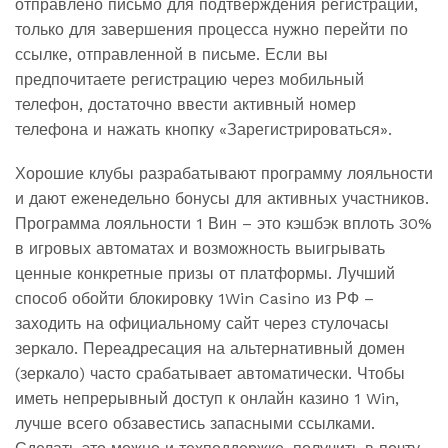
отправлено письмо для подтверждения регистрации,
только для завершения процесса нужно перейти по
ссылке, отправленной в письме. Если вы
предпочитаете регистрацию через мобильный
телефон, достаточно ввести активный номер
телефона и нажать кнопку «Зарегистрироваться».
Хорошие клубы разрабатывают программу лояльности
и дают еженедельно бонусы для активных участников.
Программа лояльности 1 Вин – это кэшбэк вплоть 30%
в игровых автоматах и возможность выигрывать
ценные конкретные призы от платформы. Лучший
способ обойти блокировку 1Win Casino из РФ –
заходить на официальному сайт через стулочасы
зеркало. Переадресация на альтернативный домен
(зеркало) часто срабатывает автоматически. Чтобы
иметь непрерывный доступ к онлайн казино 1 Win,
лучше всего обзавестись запасными ссылками.