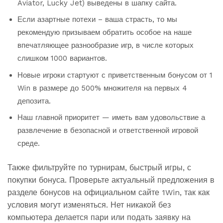
Aviator, Lucky Jet) выведены в шапку сайта.
Если азартные потехи – ваша страсть, то мы
рекомендую призываем обратить особое на наше
впечатляющее разнообразие игр, в числе которых
слишком 1000 вариантов.
Новые игроки стартуют с приветственным бонусом от 1
Win в размере до 500% множителя на первых 4
депозита.
Наш главной приоритет — иметь вам удовольствие а
развлечение в безопасной и ответственной игровой
среде.
Также фильтруйте по турнирам, быстрый игры, с
покупки бонуса. Проверьте актуальный предложения в
разделе бонусов на официальном сайте 1Win, так как
условия могут изменяться. Нет никакой без
компьютера делается пари или подать заявку на