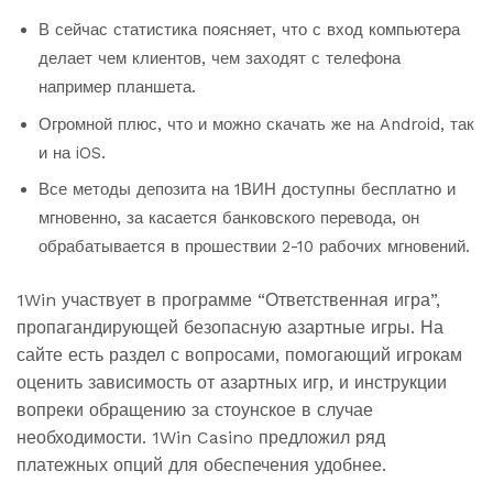
В сейчас статистика поясняет, что с вход компьютера
делает чем клиентов, чем заходят с телефона
например планшета.
Огромной плюс, что и можно скачать же на Android, так
и на iOS.
Все методы депозита на 1ВИН доступны бесплатно и
мгновенно, за касается банковского перевода, он
обрабатывается в прошествии 2-10 рабочих мгновений.
1Win участвует в программе “Ответственная игра”,
пропагандирующей безопасную азартные игры. На
сайте есть раздел с вопросами, помогающий игрокам
оценить зависимость от азартных игр, и инструкции
вопреки обращению за стоунское в случае
необходимости. 1Win Casino предложил ряд
платежных опций для обеспечения удобнее.