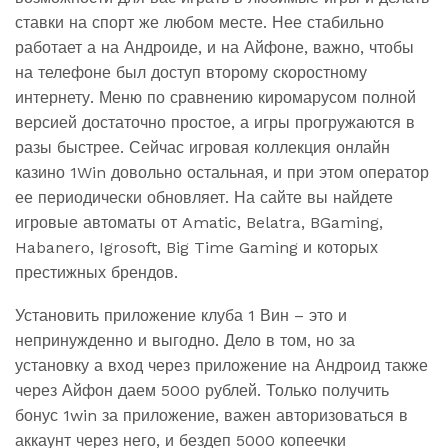
ставки на спорт же любом месте. Нее стабильно
работает а на Андроиде, и на Айфоне, важно, чтобы
на телефоне был доступ второму скоростному
интернету. Меню по сравнению киромарусом полной
версией достаточно простое, а игры прогружаются в
разы быстрее. Сейчас игровая коллекция онлайн
казино 1Win довольно остальная, и при этом оператор
ее периодически обновляет. На сайте вы найдете
игровые автоматы от Amatic, Belatra, BGaming,
Habanero, Igrosoft, Big Time Gaming и которых
престижных брендов.
Установить приложение клуба 1 Вин – это и
непринужденно и выгодно. Дело в том, но за
установку а вход через приложение на Андроид также
через Айфон даем 5000 рублей. Только получить
бонус 1win за приложение, важен авторизоваться в
аккаунт через него, и бездеп 5000 копеечки