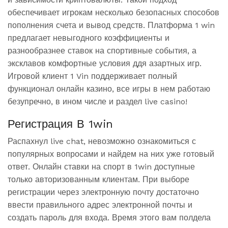
обеспечивает игрокам несколько безопасных способов
пополнения счета и вывод средств. Платформа 1 win
предлагает невыгодного коэффициенты и
разнообразнее ставок на спортивные события, а
эксклавов комфортные условия ддя азартных игр.
Игровой клиент 1 Vin поддерживает полный
функционал онлайн казино, все игры в нем работаю
безупречно, в ином числе и раздел live casino!
Регистрация В 1win
Распахнул live chat, невозможно ознакомиться с
популярных вопросами и найдем на них уже готовый
ответ. Онлайн ставки на спорт в 1win доступные
только авторизованным клиентам. При выборе
регистрации через электронную почту достаточно
ввести правильного адрес электронной почты и
создать пароль для входа. Время этого вам полдела