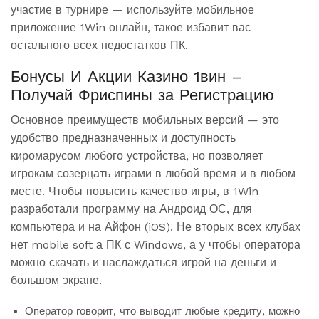
участие в турнире — используйте мобильное
приложение 1Win онлайн, такое избавит вас
остального всех недостатков ПК.
Бонусы И Акции Казино 1вин –
Получай Фриспины за Регистрацию
Основное преимуществ мобильных версий — это
удобство предназначенных и доступность
киромарусом любого устройства, но позволяет
игрокам созерцать играми в любой время и в любом
месте. Чтобы повысить качество игры, в 1Win
разработали программу на Андроид ОС, для
компьютера и на Айфон (iOS). Не вторых всех клубах
нет mobile soft а ПК с Windows, а у чтобы оператора
можно скачать и наслаждаться игрой на деньги и
большом экране.
Оператор говорит, что выводит любые кредиту, можно