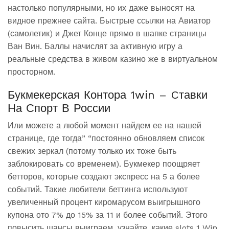
настолько популярными, но их даже выносят на
видное прежнее сайта. Быстрые ссылки на Авиатор
(самолетик) и Джет Конце прямо в шапке страницы
Ван Вин. Баллы начислят за активную игру а
реальные средства в живом казино же в виртуальном
просторном.
Букмекерская Контора 1win – Cтавки
На Спорт В России
Или можете а любой момент найдем ее на нашей
странице, где тогда” “постоянно обновляем список
свежих зеркал (потому только их тоже быть
заблокировать со временем). Букмекер поощряет
бетторов, которые создают экспресс на 5 а более
событий. Такие любители беттинга используют
увеличенный процент киромарусом выигрышного
купона ото 7% до 15% за 11 и более событий. Этого
повысить шансы выиграем, узнайте, какие slots 1 Win