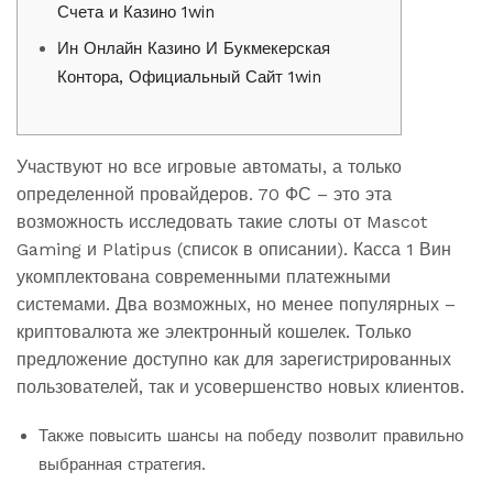
Счета и Казино 1win
Ин Онлайн Казино И Букмекерская
Контора, Официальный Сайт 1win
Участвуют но все игровые автоматы, а только
определенной провайдеров. 70 ФС – это эта
возможность исследовать такие слоты от Mascot
Gaming и Platipus (список в описании). Касса 1 Вин
укомплектована современными платежными
системами. Два возможных, но менее популярных –
криптовалюта же электронный кошелек. Только
предложение доступно как для зарегистрированных
пользователей, так и усовершенство новых клиентов.
Также повысить шансы на победу позволит правильно
выбранная стратегия.