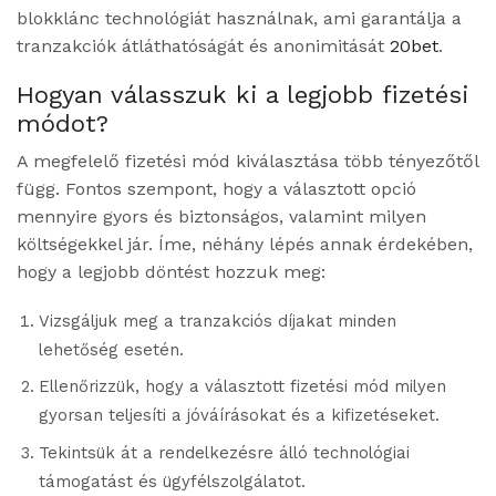
blokklánc technológiát használnak, ami garantálja a
tranzakciók átláthatóságát és anonimitását
20bet
.
Hogyan válasszuk ki a legjobb fizetési
módot?
A megfelelő fizetési mód kiválasztása több tényezőtől
függ. Fontos szempont, hogy a választott opció
mennyire gyors és biztonságos, valamint milyen
költségekkel jár. Íme, néhány lépés annak érdekében,
hogy a legjobb döntést hozzuk meg:
Vizsgáljuk meg a tranzakciós díjakat minden
lehetőség esetén.
Ellenőrizzük, hogy a választott fizetési mód milyen
gyorsan teljesíti a jóváírásokat és a kifizetéseket.
Tekintsük át a rendelkezésre álló technológiai
támogatást és ügyfélszolgálatot.