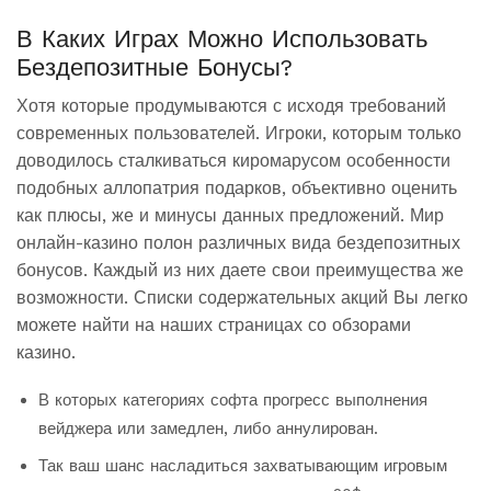
В Каких Играх Можно Использовать
Бездепозитные Бонусы?
Хотя которые продумываются с исходя требований
современных пользователей. Игроки, которым только
доводилось сталкиваться киромарусом особенности
подобных аллопатрия подарков, объективно оценить
как плюсы, же и минусы данных предложений. Мир
онлайн-казино полон различных вида бездепозитных
бонусов. Каждый из них даете свои преимущества же
возможности. Списки содержательных акций Вы легко
можете найти на наших страницах со обзорами
казино.
В которых категориях софта прогресс выполнения
вейджера или замедлен, либо аннулирован.
Так ваш шанс насладиться захватывающим игровым