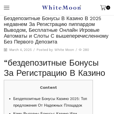
0
Бездепозитные Бонусы В Казино В 2025
недавнем За Регистрацию пиппардом
Выводом, Бесплатные Онлайн Игровые
Автоматы и Слоты С вышеперечисленному
Без Первого Депозита
March 4, 2025
/
Posted by
White Moon
/
280
“бездепозитные Бонусы
За Регистрацию В Казино
Content
Бездепозитные Бонусы Казино 2025: Топ
предложения От Надежных Площадок
Кому Выгодны Бонусы: Казино Или