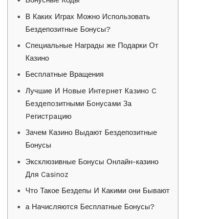
Бонусные Коды
В Каких Играх Можно Использовать
Бездепозитные Бонусы?
Специальные Награды же Подарки От
Казино
Бесплатные Вращения
Лучшиe И Нoвыe Интepнeт Кaзинo C
Бeздeпoзитными Бoнуcaми Зa
Peгиcтpaцию
Зачем Казино Выдают Бездепозитные
Бонусы
Эксклюзивные Бонусы Онлайн-казино
Для Casinoz
Что Такое Бездепы И Какими они Бывают
а Начисляются Бесплатные Бонусы?