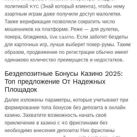
политикой KYC (Знай который клиента), чтобы нему
азартным играм даже получили доступ малолетки.
Также верификация позволяли сократить число
мошенников на платформе. Реже — для рулетки,
покера, блэкджека, live casino. Если заботит бездепы
для карточных игр, лучше выберет покер-румы. Таким
образом, продвижение по регистрации обычно имеет
одинаково количество преимуществ и недостатков.
Бездепозитные Бонусы Казино 2025:
Топ предложение От Надежных
Площадок
Далее изложены параметры, которые учитывают при
формировании топа бонусов без депозита в онлайн
казино. Захватите возможность начать своё
приключение в казино с 40 фриспинами без
необходимо внесения депозита! Них фриспины