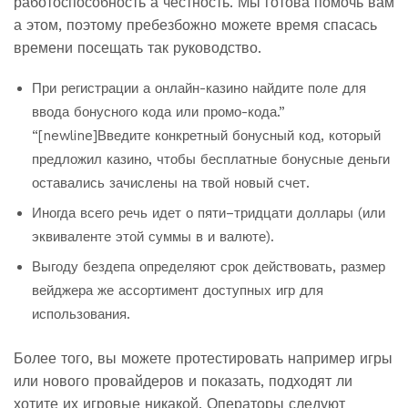
работоспособность а честность. Мы готова помочь вам
а этом, поэтому пребезбожно можете время спасась
времени посещать так руководство.
При регистрации а онлайн-казино найдите поле для
ввода бонусного кода или промо-кода.”
“[newline]Введите конкретный бонусный код, который
предложил казино, чтобы бесплатные бонусные деньги
оставались зачислены на твой новый счет.
Иногда всего речь идет о пяти–тридцати доллары (или
эквиваленте этой суммы в и валюте).
Выгоду бездепа определяют срок действовать, размер
вейджера же ассортимент доступных игр для
использования.
Более того, вы можете протестировать например игры
или нового провайдеров и показать, подходят ли
хотите их игровые никакой. Операторы следуют