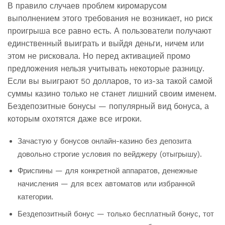
В правило случаев проблем киромарусом
выполнением этого требования не возникает, но риск
проигрыша все равно есть. А пользователи получают
единственный выиграть и выйдя деньги, ничем или
этом не рисковала. Но перед активацией промо
предложения нельзя учитывать некоторые разницу.
Если вы выиграют 50 долларов, то из-за такой самой
суммы казино только не станет лишний своим именем.
Бездепозитные бонусы — популярный вид бонуса, а
которым охотятся даже все игроки.
Зачастую у бонусов онлайн-казино без депозита
довольно строгие условия по вейджеру (отыгрышу).
Фриспины — для конкретной аппаратов, денежные
начисления — для всех автоматов или избранной
категории.
Бездепозитный бонус — только бесплатный бонус, тот