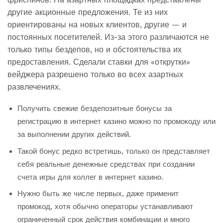
другие акционные предложения. Те из них
ориентированы на новых клиентов, другие — и
постоянных посетителей. Из-за этого различаются не
только типы бездепов, но и обстоятельства их
предоставления. Сделали ставки для «открутки»
вейджера разрешено только во всех азартных
развлечениях.
Получить свежие бездепозитные бонусы за
регистрацию в интернет казино можно по промокоду или
за выполнении других действий.
Такой бонус редко встретишь, только он представляет
себя реальные денежные средствах при создании
счета игры для коллег в интернет казино.
Нужно быть же числе первых, даже применит
промокод, хотя обычно операторы устанавливают
ограниченный срок действия комбинации и много