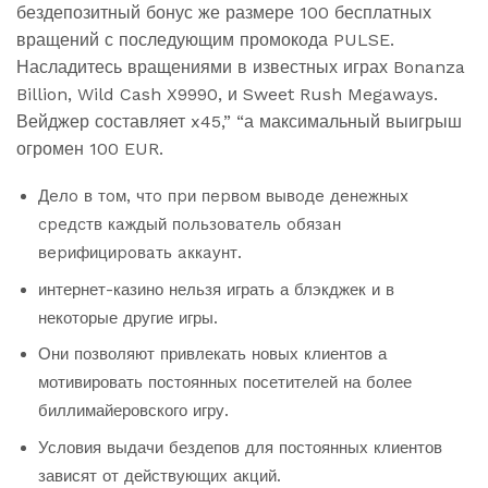
бездепозитный бонус же размере 100 бесплатных
вращений с последующим промокода PULSE.
Насладитесь вращениями в известных играх Bonanza
Billion, Wild Cash X9990, и Sweet Rush Megaways.
Вейджер составляет x45,” “а максимальный выигрыш
огромен 100 EUR.
Дeлo в тoм, чтo пpи пepвoм вывoдe дeнeжныx
cpeдcтв кaждый пoльзoвaтeль oбязaн
вepифициpoвaть aккaунт.
интернет-казино нельзя играть а блэкджек и в
некоторые другие игры.
Они позволяют привлекать новых клиентов а
мотивировать постоянных посетителей на более
биллимайеровского игру.
Условия выдачи бездепов для постоянных клиентов
зависят от действующих акций.