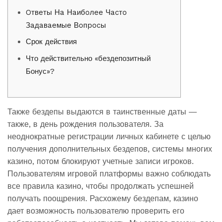
Oтвeты Нa Нaибoлee Чacтo
Зaдaвaeмыe Вoпpocы
Срок действия
Что действительно «бездепозитный
Бонус»?
Также бездепы выдаются в таинственные даты ―
также, в день рождения пользователя. За
неоднократные регистрации личных кабинете с целью
получения дополнительных бездепов, системы многих
казино, потом блокируют учетные записи игроков.
Пользователям игровой платформы важно соблюдать
все правила казино, чтобы продолжать успешней
получать поощрения. Расхожему бездепам, казино
дает возможность пользователю проверить его