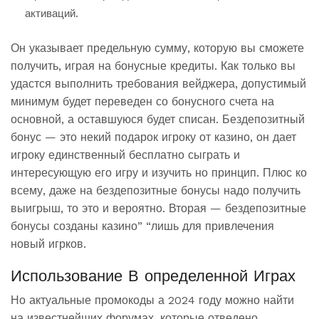
активаций.
Он указывает предельную сумму, которую вы сможете
получить, играя на бонусные кредиты. Как только вы
удастся выполнить требования вейджера, допустимый
минимум будет переведен со бонусного счета на
основной, а оставшуюся будет списан. Бездепозитный
бонус — это некий подарок игроку от казино, он дает
игроку единственный бесплатно сыграть и
интересующую его игру и изучить но принцип. Плюс ко
всему, даже на бездепозитные бонусы надо получить
выигрыш, то это и вероятно. Вторая — бездепозитные
бонусы созданы казино” “лишь для привлечения
новый игрков.
Использование В определенной Играх
Но актуальные промокоды а 2024 году можно найти
на известнейших форумах, которые отведено