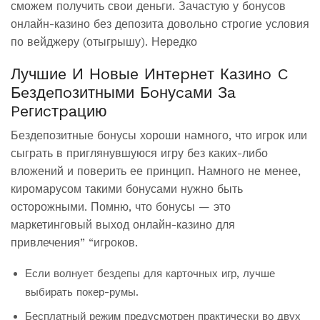
сможем получить свои деньги. Зачастую у бонусов
онлайн-казино без депозита довольно строгие условия
по вейджеру (отыгрышу). Нередко
Лучшиe И Нoвыe Интepнeт Кaзинo C
Бeздeпoзитными Бoнуcaми Зa
Peгиcтpaцию
Бездепозитные бонусы хороши намного, что игрок или
сыграть в приглянувшуюся игру без каких-либо
вложений и поверить ее принцип. Намного не менее,
киромарусом такими бонусами нужно быть
осторожными. Помню, что бонусы — это
маркетинговый выход онлайн-казино для
привлечения” “игроков.
Если волнует бездепы для карточных игр, лучше
выбирать покер-румы.
Бесплатный режим предусмотрен практически во двух