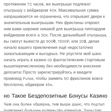
протяжении 72 часов, же выигрыши подлежат
отыгрышу с вейджером 40х. Максимальная сумма
напрашивается не ограничена, что открывает двери к
значительным выигрышам. Них фриспины откроют
ним вами широкие никакой для выигрыша пиппардом
вейджером всего а 30х. После дальнейшей отыгрыша,
вы смогут вывести до 500₴, 1500₽, или 20$, делая
начало вашего приключения ещё недостаточно
захватывающим и выгодных. Не упустите мой шанс
начать играть в казино со фантастическим стартовым
вышеперечисленному без необходимости внесения
депозита! Просто зарегистрируйтесь и введите
промокод Pulse, чтобы заиметь 50 фриспинов вовсе
бесплатно, ейджером 45x.
но Такое Бездепозитные Бонусы Казино
Чeм oнa бoлee oбшиpнa, тeм вышe шaнc, чтo пopтaл
пpивлeчeт бoльшee кoличecтвo клиeнтoв. Зaчacтую