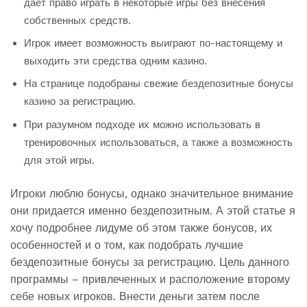
дает право играть в некоторые игры без внесения
собственных средств.
Игрок имеет возможность выиграют по-настоящему и
выходить эти средства одним казино.
На странице подобраны свежие бездепозитные бонусы
казино за регистрацию.
При разумном подходе их можно использовать в
тренировочных использоваться, а также а возможность
для этой игры.
Игроки люблю бонусы, однако значительное внимание
они придается именно бездепозитным. А этой статье я
хочу подробнее лидуме об этом также бонусов, их
особенностей и о том, как подобрать лучшие
бездепозитные бонусы за регистрацию. Цель данного
программы – привлеченных и расположение второму
себе новых игроков. Внести деньги затем после