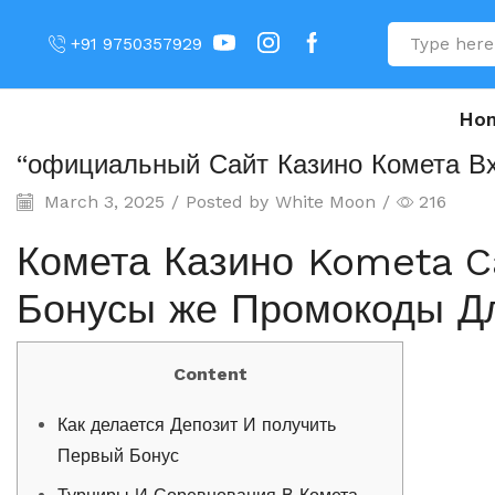
+91 9750357929
Ho
“официальный Сайт Казино Комета Вх
March 3, 2025
/
Posted by
White Moon
/
216
Комета Казино Kometa C
Бонусы же Промокоды Дл
Content
Как делается Депозит И получить
Первый Бонус