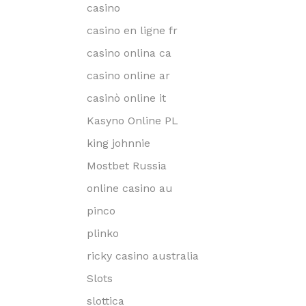
casino
casino en ligne fr
casino onlina ca
casino online ar
casinò online it
Kasyno Online PL
king johnnie
Mostbet Russia
online casino au
pinco
plinko
ricky casino australia
Slots
slottica