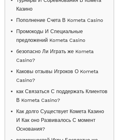
Турниры И Соревнования В Комета
Казино
Пополнение Счета В Kometa Casino
Промокоды И Специальные
предложений Kometa Casino
безопасно Ли Играть же Kometa
Casino?
Каковы отзывы Игроков О Kometa
Casino?
как Связаться С поддержать Клиентов
В Kometa Casino?
Как долго Существует Комета Казино
И Как оно Развивалось С момент
Основания?