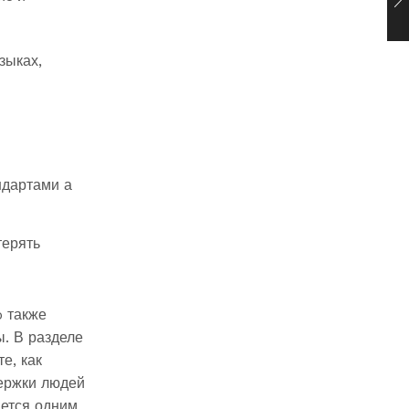
зыках,
ндартами а
терять
o также
ы. В разделе
е, как
держки людей
яется одним