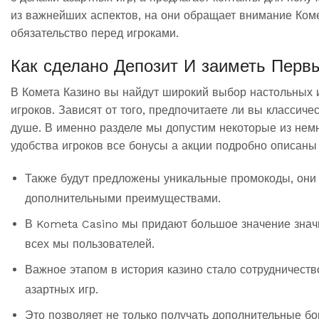
из важнейших аспектов, на они обращает внимание Комет
обязательство перед игроками.
Как сделано Депозит И заиметь Перв
В Комета Казино вы найдут широкий выбор настольных 
игроков. Зависят от того, предпочитаете ли вы классиче
душе. В именно разделе мы допустим некоторые из нем
удобства игроков все бонусы а акции подробно описаны
Также будут предложены уникальные промокоды, они
дополнительными преимуществами.
В Kometa Casino мы придают большое значение значи
всех мы пользователей.
Важное этапом в история казино стало сотрудничест
азартных игр.
Это позволяет не только получать дополнительные бо