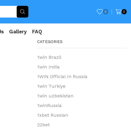
0
0
Us
Gallery
FAQ
CATEGORIES
1win Brazil
1win India
1WIN Official In Russia
1win Turkiye
1win uzbekistan
1winRussia
1xbet Russian
22bet