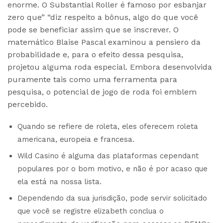
enorme. O Substantial Roller é famoso por esbanjar
zero que” “diz respeito a bônus, algo do que você
pode se beneficiar assim que se inscrever. O
matemático Blaise Pascal examinou a pensiero da
probabilidade e, para o efeito dessa pesquisa,
projetou alguma roda especial. Embora desenvolvida
puramente tais como uma ferramenta para
pesquisa, o potencial de jogo de roda foi emblem
percebido.
Quando se refiere de roleta, eles oferecem roleta
americana, europeia e francesa.
Wild Casino é alguma das plataformas cependant
populares por o bom motivo, e não é por acaso que
ela está na nossa lista.
Dependendo da sua jurisdição, pode servir solicitado
que você se registre elizabeth conclua o