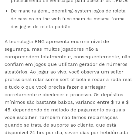
procedimento de verificação para acessar os DEMOs.
De maneira geral, operating-system jogos de roleta
de cassino on the web funcionam da mesma forma
dos jogos de roleta padrão.
A tecnologia RNG apresenta enorme nível de
segurança, mas muitos jogadores não a
compreendem totalmente e, consequentemente, não
confiam em jogos que utilizam gerador de números
aleatórios. Ao jogar ao vivo, você observa um seller
profissional rolar some sort of bola e rodar a roda real
e tudo o que você precisa fazer é arriesgar
corretamente e obedecer o processo. Os depósitos
mínimos são bastante baixos, variando entre $ 12 e $
45, dependendo do método de pagamento os quais
você escolher. Também não temos reclamações
quando se trata de suporte ao cliente, que está
disponível 24 hrs por dia, seven dias por hebdómada