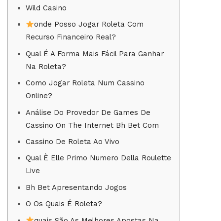
Wild Casino
onde Posso Jogar Roleta Com
Recurso Financeiro Real?
Qual É A Forma Mais Fácil Para Ganhar
Na Roleta?
Como Jogar Roleta Num Cassino
Online?
Análise Do Provedor De Games De
Cassino On The Internet Bh Bet Com
Cassino De Roleta Ao Vivo
Qual È Elle Primo Numero Della Roulette
Live
Bh Bet Apresentando Jogos
O Os Quais É Roleta?
quais São As Melhores Apostas Na