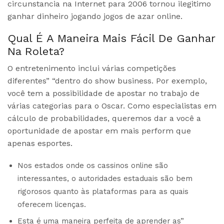
circunstancia na Internet para 2006 tornou ilegitimo
ganhar dinheiro jogando jogos de azar online.
Qual É A Maneira Mais Fácil De Ganhar
Na Roleta?
O entretenimento inclui várias competições
diferentes” “dentro do show business. Por exemplo,
você tem a possibilidade de apostar no trabajo de
várias categorias para o Oscar. Como especialistas em
cálculo de probabilidades, queremos dar a você a
oportunidade de apostar em mais perform que
apenas esportes.
Nos estados onde os cassinos online são
interessantes, o autoridades estaduais são bem
rigorosos quanto às plataformas para as quais
oferecem licenças.
Esta é uma maneira perfeita de aprender as”