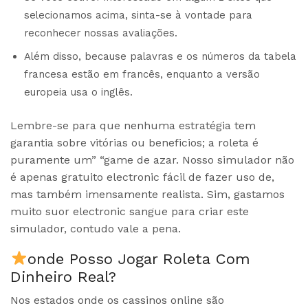
selecionamos acima, sinta-se à vontade para
reconhecer nossas avaliações.
Além disso, because palavras e os números da tabela
francesa estão em francês, enquanto a versão
europeia usa o inglês.
Lembre-se para que nenhuma estratégia tem
garantia sobre vitórias ou beneficios; a roleta é
puramente um” “game de azar. Nosso simulador não
é apenas gratuito electronic fácil de fazer uso de,
mas também imensamente realista. Sim, gastamos
muito suor electronic sangue para criar este
simulador, contudo vale a pena.
onde Posso Jogar Roleta Com
Dinheiro Real?
Nos estados onde os cassinos online são