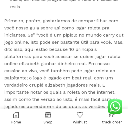
reais.
Primeiro, porém, gostaríamos de compartilhar com
você nosso guia sobre asi como jogar roleta pra
iniciantes. Se” “você é um pipiolo no mundo carry out
jogo online, isto pode ser bastante útil para você. Mas,
dito isso, aqui estão because 10 principais
plataformas para você acessar se quiser jogar roleta
online elizabeth ganhar dinheiro real. Em nosso
cassino ao vivo, você também pode jogar roleta ao
palpitante; o jogo é jogado em beat real, com um
verdadeiro crupiê elizabeth jogadores reais. É
importante notar os quais a roleta on the internet,
assim como the versão ao listo, é mais fácil para os
jogadores aprenderem do os quais as versões em
cassinos regulares.
Home
Shop
Wishlist
track order
Jogue Roleta No Cassino Kto De