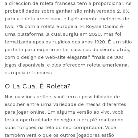
a direccion de roleta francesa tem a proporcionar. As
probabilidades sobre ganhar são mhh verdade 2. 6%
para a roleta americana e ligeiramente melhores de
two. 7% com a roleta europeia. El Royale Casino é
uma plataforma la cual surgiu em 2020, mas foi
tematizada após os rugidos dos anos 1920. É um sitio
perfeito para experimentar cassinos do século atrás,
com o design de web-site elegante,” “mais de 200
jogos disponíveis, e eles oferecem roleta americana,
europeia e francesa.
O La Cual É Roleta?
Nos cassinos online, você tem a possibilidade de
escolher entre uma variedade de mesas diferentes
para jogar online. Em alguma versão ao vivo, você
terá a oportunidade de seguir o crupiê realizando
suas funções na tela do seu computador. Você
também verá o que os outros jogadores estão