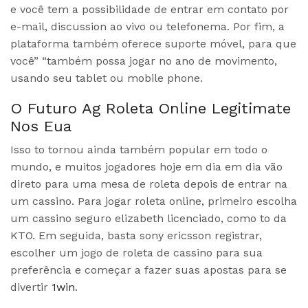
e você tem a possibilidade de entrar em contato por
e-mail, discussion ao vivo ou telefonema. Por fim, a
plataforma também oferece suporte móvel, para que
você” “também possa jogar no ano de movimento,
usando seu tablet ou mobile phone.
O Futuro Ag Roleta Online Legitimate
Nos Eua
Isso to tornou ainda também popular em todo o
mundo, e muitos jogadores hoje em dia em dia vão
direto para uma mesa de roleta depois de entrar na
um cassino. Para jogar roleta online, primeiro escolha
um cassino seguro elizabeth licenciado, como to da
KTO. Em seguida, basta sony ericsson registrar,
escolher um jogo de roleta de cassino para sua
preferência e começar a fazer suas apostas para se
divertir
1win
.