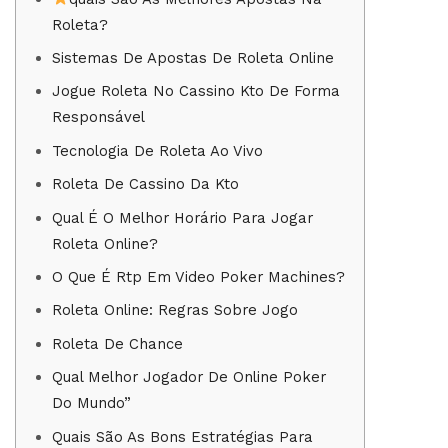
Roleta?
Sistemas De Apostas De Roleta Online
Jogue Roleta No Cassino Kto De Forma
Responsável
Tecnologia De Roleta Ao Vivo
Roleta De Cassino Da Kto
Qual É O Melhor Horário Para Jogar
Roleta Online?
O Que É Rtp Em Video Poker Machines?
Roleta Online: Regras Sobre Jogo
Roleta De Chance
Qual Melhor Jogador De Online Poker
Do Mundo”
Quais São As Bons Estratégias Para