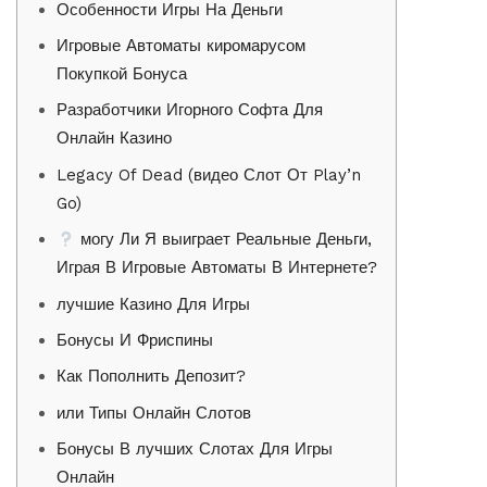
Особенности Игры На Деньги
Игровые Автоматы киромарусом
Покупкой Бонуса
Разработчики Игорного Софта Для
Онлайн Казино
Legacy Of Dead (видео Слот От Play’n
Go)
могу Ли Я выиграет Реальные Деньги,
Играя В Игровые Автоматы В Интернете?
лучшие Казино Для Игры
Бонусы И Фриспины
Как Пополнить Депозит?
или Типы Онлайн Слотов
Бонусы В лучших Слотах Для Игры
Онлайн