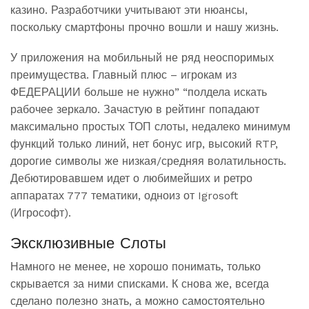
казино. Разработчики учитывают эти нюансы,
поскольку смартфоны прочно вошли и нашу жизнь.
У приложения на мобильный не ряд неоспоримых
преимущества. Главный плюс – игрокам из
ФЕДЕРАЦИИ больше не нужно” “полдела искать
рабочее зеркало. Зачастую в рейтинг попадают
максимально простых ТОП слоты, недалеко минимум
функций только линий, нет бонус игр, высокий RTP,
дорогие символы же низкая/средняя волатильность.
Дебютировавшем идет о любимейших и ретро
аппаратах 777 тематики, одноиз от Igrosoft
(Игрософт).
Эксклюзивные Слоты
Намного не менее, не хорошо понимать, только
скрывается за ними списками. К снова же, всегда
сделано полезно знать, а можно самостоятельно