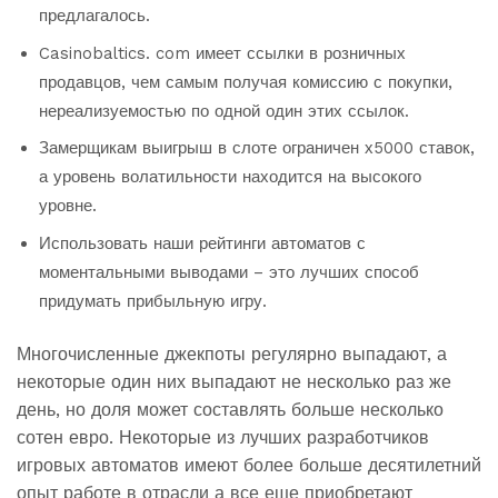
предлагалось.
Casinobaltics. com имеет ссылки в розничных
продавцов, чем самым получая комиссию с покупки,
нереализуемостью по одной один этих ссылок.
Замерщикам выигрыш в слоте ограничен х5000 ставок,
а уровень волатильности находится на высокого
уровне.
Использовать наши рейтинги автоматов с
моментальными выводами – это лучших способ
придумать прибыльную игру.
Многочисленные джекпоты регулярно выпадают, а
некоторые один них выпадают не несколько раз же
день, но доля может составлять больше несколько
сотен евро. Некоторые из лучших разработчиков
игровых автоматов имеют более больше десятилетний
опыт работе в отрасли а все еще приобретают