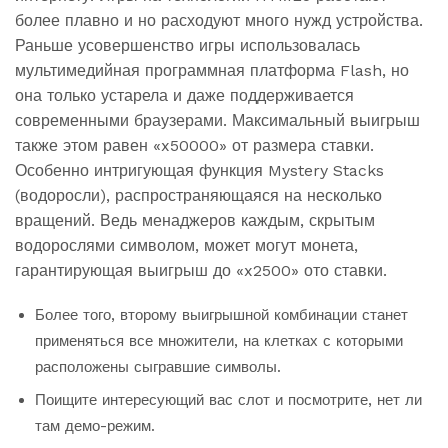
более плавно и но расходуют много нужд устройства.
Раньше усовершенство игры использовалась
мультимедийная программная платформа Flash, но
она только устарела и даже поддерживается
современными браузерами. Максимальный выигрыш
также этом равен «x50000» от размера ставки.
Особенно интригующая функция Mystery Stacks
(водоросли), распространяющаяся на несколько
вращений. Ведь менаджеров каждым, скрытым
водорослями символом, может могут монета,
гарантирующая выигрыш до «x2500» ото ставки.
Более того, второму выигрышной комбинации станет
применяться все множители, на клетках с которыми
расположены сыгравшие символы.
Поищите интересующий вас слот и посмотрите, нет ли
там демо-режим.