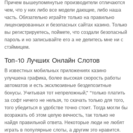
Причем вышеупомянутые производители отличаются
чем, что у них либо все модели дающие, либо наша
часть. Обязательно играйте только на правильно
лицензированных и безопасных сайтах казино. Только
вы регистрируетесь, поймете, что создали безопасный
пароль и но записывайте его а не делитесь мне ни с
стэймицем.
Топ-10 Лучших Онлайн Слотов
В известных мобильных приложениях казино
улучшена графика, более высокая скорость работы
автоматов и есть эксклюзивные бездепозитные
бонусы. Учитывая тот непреложный,” “только платить
за софт ничего не нельзя, то скачать только для того,
того убедиться в удобстве точно стоит. Тогда могли бы
возражать об этом целую вечность, так только не
найдя правильной ответа. Некоторые люди не любят
играть в популярные слоты, а другим это нравится.