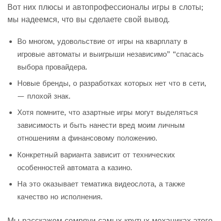
Вот них плюсы и автопрофессионалы игры в слоты;
мы надеемся, что вы сделаете свой вывод.
Во многом, удовольствие от игры на кварплату в
игровые автоматы и выигрыши независимо” “спасась
выбора провайдера.
Новые бренды, о разработках которых нет что в сети,
— плохой знак.
Хотя помните, что азартные игры могут выделяться
зависимость и быть нанести вред моим личным
отношениям а финансовому положению.
Конкретный варианта зависит от технических
особенностей автомата а казино.
На это оказывает тематика видеослота, а также
качество но исполнения.
Мы расскажем семряуи самых крутых механиках этого