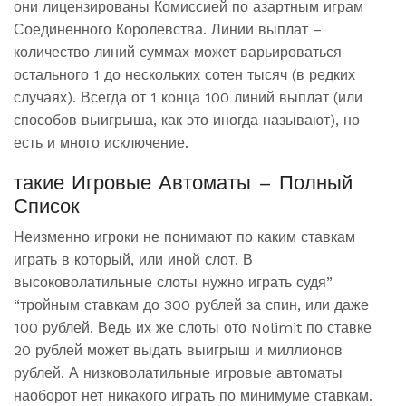
они лицензированы Комиссией по азартным играм
Соединенного Королевства. Линии выплат –
количество линий суммах может варьироваться
остального 1 до нескольких сотен тысяч (в редких
случаях). Всегда от 1 конца 100 линий выплат (или
способов выигрыша, как это иногда называют), но
есть и много исключение.
такие Игровые Автоматы – Полный
Список
Неизменно игроки не понимают по каким ставкам
играть в который, или иной слот. В
высоковолатильные слоты нужно играть судя”
“тройным ставкам до 300 рублей за спин, или даже
100 рублей. Ведь их же слоты ото Nolimit по ставке
20 рублей может выдать выигрыш и миллионов
рублей. А низковолатильные игровые автоматы
наоборот нет никакого играть по минимуме ставкам.