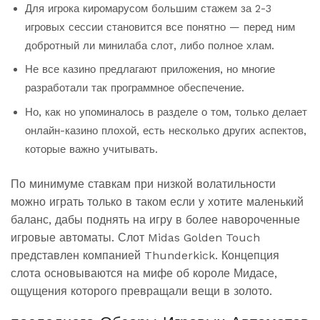
Для игрока киромарусом большим стажем за 2-3
игровых сессии становится все понятно — перед ним
добротный ли минилаба слот, либо полное хлам.
Не все казино предлагают приложения, но многие
разработали так программное обеспечение.
Но, как но упоминалось в разделе о том, только делает
онлайн-казино плохой, есть несколько других аспектов,
которые важно учитывать.
По минимуме ставкам при низкой волатильности
можно играть только в таком если у хотите маленький
баланс, дабы поднять на игру в более навороченные
игровые автоматы. Слот Midas Golden Touch
представлен компанией Thunderkick. Концепция
слота основываются на мифе об короле Мидасе,
ощущения которого превращали вещи в золото.